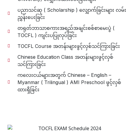
ပညာသင်ဆု ( Scholarship ) လျှောက်ခြင်းများ လမ်း
ညွှန်းပေးခြင်း
တရုတ်ဘာသာစကားအရည်အချင်းစစ်စာမေးပွဲ (
TOCFL ) ကျင်းပပြုလုပ်ခြင်း
TOCFL Course အတန်းများဖွင့်လှစ်သင်ကြားခြင်း
Chinese Education Class အတန်းများဖွင့်လှစ်
သင်ကြားခြင်း
ကလေးငယ်များအတွက် Chinese – English –
Myanmar ( Trilingual ) AMI Preschool ဖွင့်လှစ်
ထားရှိခြင်း