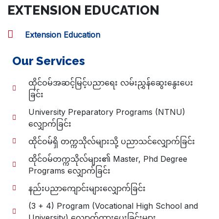
EXTENSION EDUCATION
Extension Education
Our Services
ထိုင်ဝမ်အဆင့်မြင့်ပညာရေး လမ်းညွှန်ဆွေးနွေးပေး
ခြင်း
University Preparatory Programs (NTNU)
လျှောက်ခြင်း
ထိုင်ဝမ်ရှိ တက္ကသိုလ်များသို့ ပညာသင်လျှောက်ခြင်း
ထိုင်ဝမ်တက္ကသိုလ်များ၏ Master, Phd Degree
Programs လျှောက်ခြင်း
နည်းပညာကျောင်းများလျှောက်ခြင်း
(3 + 4) Program (Vocational High School and
University) လျှောက်ထားပေးခြင်းများ