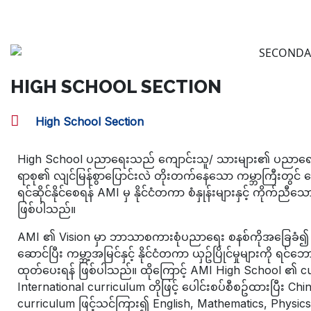
HIGH SCHOOL SECTION
High School Section
High School ပညာရေးသည် ကျောင်းသူ/ သားများ၏ ပညာရေးခရ
ရာစု၏ လျင်မြန်စွာပြောင်းလဲ တိုးတက်နေသော ကမ္ဘာကြီးတွင် ကျော
ရင်ဆိုင်နိုင်စေရန် AMI မှ နိုင်ငံတကာ စံနှုန်းများနှင့် ကိ
ဖြစ်ပါသည်။
AMI ၏ Vision မှာ ဘာသာစကားစုံပညာရေး စနစ်ကိုအခြေခံ၍ နိ
ဆောင်ပြီး ကမ္ဘာ့အမြင်နှင့် နိုင်ငံတကာ ယှဥ်ပြိုင်မှုများကို ရ
ထုတ်ပေးရန် ဖြစ်ပါသည်။ ထိုကြောင့် AMI High School ၏ cur
International curriculum တိုဖြင့် ပေါင်းစပ်စီစဥ်ထားပြီး 
curriculum ဖြင့်သင်ကြား၍ English, Mathematics, Physic