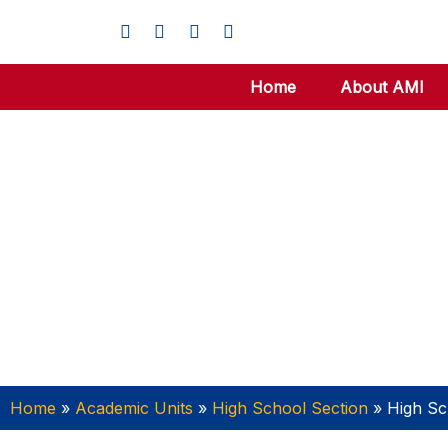
Home
About AMI
Home
»
Academic Units
»
High School Section
»
High Sc