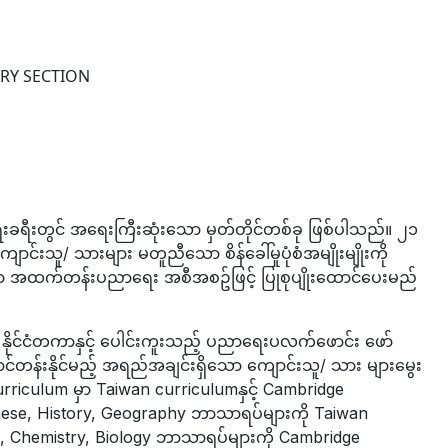
ီးတွင် အရေးကြီးဆုံးသော မှတ်တိုင်တစ်ခု ဖြစ်ပါသည်။ ၂၁
င်းသူ/ သားများ မတူညီသော စိန်ခေါ်မှုပုံစံအမျိုးမျိုးကို
ုက်ညီသော အထက်တန်းပညာရေး အစီအစဥ်ဖြင့် ပြုစုပျိုးထောင်ပေးမည်
ုင်ငံတကာနှင့် ပေါင်းကူးသည့် ပညာရေးပလက်ဖောင်း ဖော်
င်ဘောင်တန်းနိုင်မည့် အရည်အချင်းရှိသော ကျောင်းသူ/ သား များမွေး
riculum မှာ Taiwan curriculumနှင့် Cambridge
Chinese, History, Geography ဘာသာရပ်များကို Taiwan
s, Chemistry, Biology ဘာသာရပ်များကို Cambridge