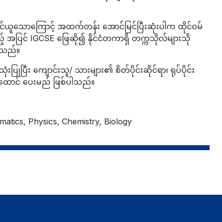
 သင်ယူသောကြောင့် အထက်တန်း အောင်မြင်ပြီးဆုံးပါက ထိုင်ဝမ်
် အပြင် IGCSE ဖြေဆို၍ နိုင်ငံတကာရှိ တက္ကသိုလ်များသို
ပါသည်။
ပြီး ကျောင်းသူ/ သားများ၏ စိတ်ပိုင်းဆိုင်ရာ၊ ရုပ်ပိုင်း
ပျိုးထောင် ပေးမည် ဖြစ်ပါသည်။
atics, Physics, Chemistry, Biology