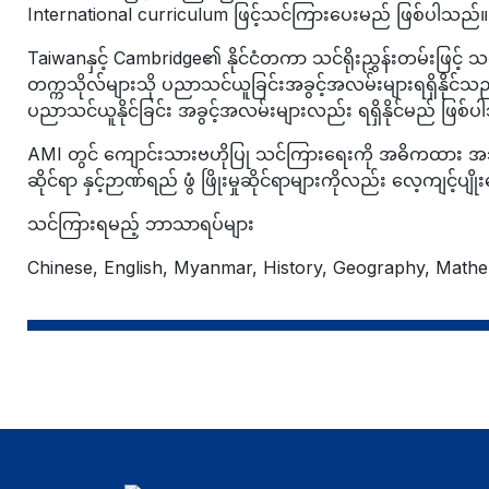
International curriculum ဖြင့်သင်ကြားပေးမည် ဖြစ်ပါသည်။
Taiwanနှင့် Cambridge၏ နိုင်ငံတကာ သင်ရိုးညွှန်းတမ်းဖြင့်
တက္ကသိုလ်များသို ပညာသင်ယူခြင်းအခွင့်အလမ်းများရရှိနိုင်သည့
ပညာသင်ယူနိုင်ခြင်း အခွင့်အလမ်းများလည်း ရရှိနိုင်မည် ဖြစ်
AMI တွင် ကျောင်းသားဗဟိုပြု သင်ကြားရေးကို အဓိကထား အသုံးပြု
ဆိုင်ရာ နှင့်ဉာဏ်ရည် ဖွံ ဖြိုးမှုဆိုင်ရာများကိုလည်း လေ့ကျင့်
သင်ကြားရမည့် ဘာသာရပ်များ
Chinese, English, Myanmar, History, Geography, Mathem