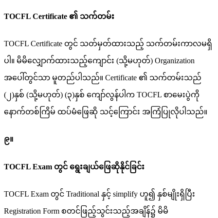
TOCFL Certificate ၏ သက်တမ်း
TOCFL Certificate တွင် သတ်မှတ်ထားသည့် သက်တမ်းကာလမရှိ
ပါ။ မိမိလျှောက်ထားသည့်ကျောင်း (သို့မဟုတ်) Organization
အပေါ်တွင်သာ မူတည်ပါသည်။ Certificate ၏ သက်တမ်းသည်
(၂)နှစ် (သို့မဟုတ်) (၃)နှစ် ကျော်လွန်ပါက TOCFL စာမေးပွဲကို
နောက်တစ်ကြိမ် ထပ်မံဖြေဆို သင့်ကြောင်း အကြံပြုလိုပါသည်။
၉။
TOCFL Exam တွင် ရွေးချယ်ဖြေဆိုနိုင်ခြင်း
TOCFL Exam တွင် Traditional နှင့် simplify ဟူ၍ နှစ်မျိုးရှိပြီး
Registration Form စတင်ဖြည့်သွင်းသည့်အချိန်၌ မိမိ