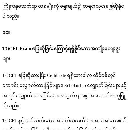
ကြိုက်နှစ်သက်ရာ တစ်မျိုးကို ရွေးချယ်၍ စာရင်းသွင်းဖြေဆိုနိုင်
ပါသည်။
၁၀။
TOCFL Exam ဖြေဆိုခြင်းကြောင့်ရရှိနိုင်သောအကျိုးကျေးဇူး
များ
TOCFL ဖြေဆိုထားပြီး Certificate ရရှိထားပါက ထိုင်ဝမ်တွင်
ကျောင်း လျှောက်ထားခြင်းများ၊ Scholarship လျှောက်ခြင်းများနှင့်
အလုပ်လျှောက် ထားခြင်းများအတွက် များစွာအထောက်အကူပြု
ပါသည်။
TOCFL နှင့် ပက်သက်သော အချက်အလက်များအား အသေးစိတ်