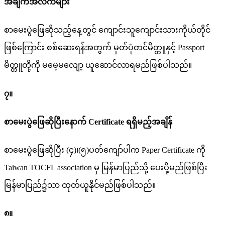
အချက်အလက်များ
စာမေးပွဲဖြေဆိုသည့်နေ့တွင် ကျောင်းသူကျောင်းသားကိုယ်တိုင်
ဖြစ်ကြောင်း စစ်ဆေးရန်အတွက် မှတ်ပုံတင်မိတ္တူနှင့် Passport
မိတ္တူတို့ကို မမေ့မလျော့ ယူဆောင်လာရမည်ဖြစ်ပါသည်။
၇။
စာမေးပွဲဖြေဆိုပြီးနောက် Certificate ရရှိမည့်အချိန်
စာမေးပွဲဖြေဆိုပြီး (၄)၊(၅)ပတ်ကျော်ပါက Paper Certificate ကို
Taiwan TOCFL association မှ မြန်မာပြည်သို့ ပေးပို့မည်ဖြစ်ပြီး
မြန်မာပြည်၌သာ ထုတ်ယူနိုင်မည်ဖြစ်ပါသည်။
၈။