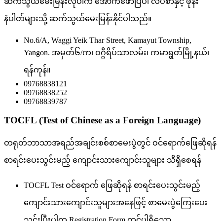
ဆက်သွယ်မေးမြန်းလိုပါက အောက်ဖော်ပြပါ လိပ်စာနှင့် ဖုန်း
နံပါတ်များသို့ ဆက်သွယ်မေးမြန်းနိုင်ပါသည်။
No.6/A, Waggi Yeik Thar Street, Kamayut Township,
Yangon. အမှတ်၆/က၊ ဝဂ္ဂီရိပ်သာလမ်း၊ ကမာရွတ်မြို့နယ်၊
ရန်ကုန်။
09768838121
09768838252
09768839787
TOCFL (Test of Chinese as a Foreign Language)
တရုတ်ဘာသာအရည်အချင်းစစ်စာမေးပွဲတွင် ဝင်ရောက်‌ဖြေဆိုရန်
စာရင်းပေးသွင်းမည့် ကျောင်းသားကျောင်းသူများ သိရှိစေရန်
TOCFL Test ဝင်ရောက် ဖြေဆိုရန် စာရင်းပေးသွင်းမည့်
ကျောင်းသားကျောင်းသူများအနေဖြင့် စာမေးပွဲကြေးပေး
သွင်းပြီးပါက Registration Form တွင်ပါရှိသော