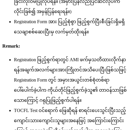
ခြင်းလုံးဝမပြုလုပ်ရန်။ (အမှားပြန်လည်ပြင်ဆင်လိုပါက
လိုင်းခြစ်၍ အမှန်ပြန်ရေးရန်။)
Registration Form အား ပြည့်စုံစွာ ဖြည့်စွက်ပြီးစီးခြင်းရှိမရှိ
သေချာစစ်ဆေးပြီးမှ လက်မှတ်ထိုးရန်။
Remark:
Registration ဖြည့်စွက်ရာတွင် AMI ဖက်မှသတိထားလိုက်နာ
ရန်အချက်အလက်များအားကြိုတင်အသိပေးပြီးဖြစ်သဖြင့်
Registration Form တွင် အမှားအယွင်းတစ်စုံတစ်ရာ
ပေါ်ပေါက်ခဲ့ပါက ကိုယ်တိုင်ဖြည့်စွက်ခဲ့သူ၏ တာဝန်သာဖြစ်
သောကြောင့် ဂရုပြုဖြည့်စွက်ပါရန်။
TOCFL Test ဝင်ရောက် ဖြေဆိုရန် စာရင်းပေးသွင်းပြီးသည့်
ကျောင်းသားကျောင်းသူများအနေဖြင့် အကြောင်းကြောင်း