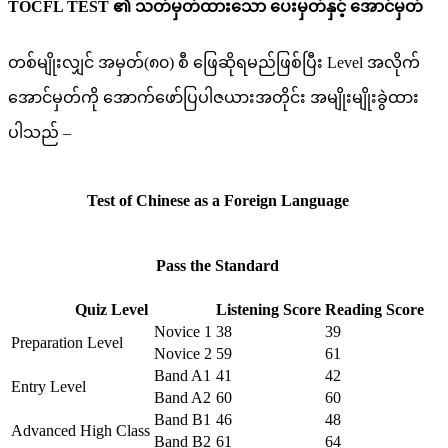
TOCFL TEST ၏ သတ်မှတ်ထားသော ပေးမှတ်နှင့် အောင်မှတ်
တစ်မျိုးလျှင် အမှတ်(၈၀) စီ ဖြေဆိုရမည်ဖြစ်ပြီး Level အလိုက်
အောင်မှတ်ကို အောက်ဖော်ပြပါဇယားအတိုင်း အမျိုးမျိုးခွဲထား
ပါသည် –
Test of Chinese as a Foreign Language
Pass the Standard
Quiz Level
Listening Score
Reading Score
Novice 1
38
39
Preparation Level
Novice 2
59
61
Band A1
41
42
Entry Level
Band A2
60
60
Band B1
46
48
Advanced High Class
Band B2
61
64