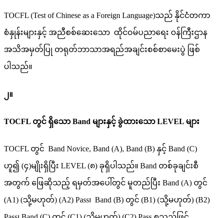
TOCFL (Test of Chinese as a Foreign Language)သည် နိုင်ငံတကာ
စံနှုန်းများနှင့် အညီစစ်ဆေးသော ထိုင်ဝမ်ပညာရေး ဝန်ကြီးဌာန
အသိအမှတ်ပြု တရုတ်ဘာသာအရည်အချင်းစစ်စာမေးပွဲ ဖြစ်
ပါသည်။
၂။
TOCFL တွင် ရှိသော Band များနှင့် ခွဲထားသော LEVEL များ
TOCFL တွင် Band Novice, Band (A), Band (B) နှင့် Band (C)
ဟူ၍ (၄)မျိုးရှိပြီး LEVEL (၈) ခုရှိပါသည်။ Band တစ်ခုချင်းစီ
အတွက် ဖြေဆိုသည့် ရမှတ်အပေါ်တွင် မူတည်ပြီး Band (A) တွင်
(A1) (သို့မဟုတ်) (A2) Pass၊ Band (B) တွင် (B1) (သို့မဟုတ်) (B2)
Pass၊ Band (C) တွင် (C1) (သို့မဟုတ်) (C2) Pass စသည်ဖြင့်