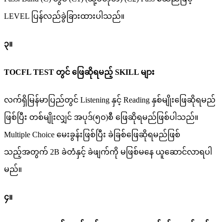
LEVEL ပြန်လည်ခွဲခြားထားပါသည်။
၃။
TOCFL TEST တွင် ဖြေဆိုရမည့် SKILL များ
လက်ရှိမြန်မာပြည်တွင် Listening နှင့် Reading နှစ်မျိုးဖြေဆိုရမည်
ဖြစ်ပြီး တစ်မျိုးလျှင် အပုဒ်(၅၀)စီ ဖြေဆိုရမည်ဖြစ်ပါသည်။
Multiple Choice မေးခွန်းဖြစ်ပြီး ခဲခြစ်ဖြေဆိုရမည်ဖြစ်
သည့်အတွက် 2B ခဲတံနှင့် ခဲဖျက်ကို မဖြစ်မနေ ယူဆောင်လာရပါ
မည်။
၄။